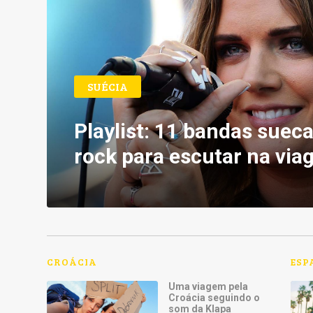
SUÉCIA
Playlist: 11 bandas suec
rock para escutar na vi
CROÁCIA
ESP
Uma viagem pela
Croácia seguindo o
som da Klapa