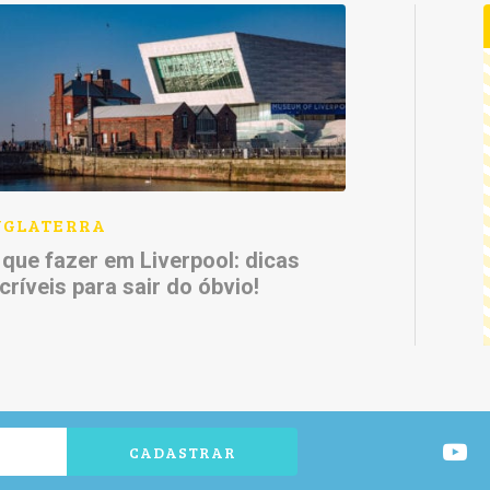
NGLATERRA
 que fazer em Liverpool: dicas
ncríveis para sair do óbvio!
CADASTRAR