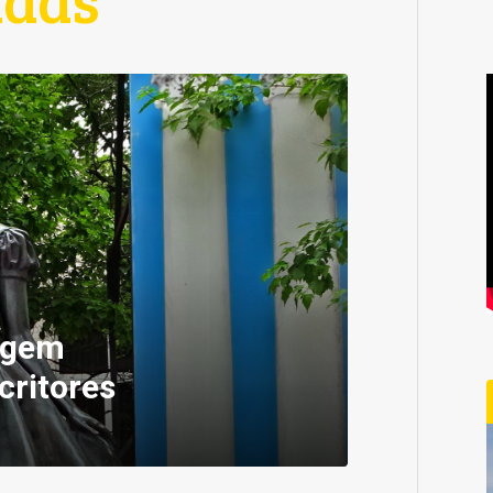
iagem
critores