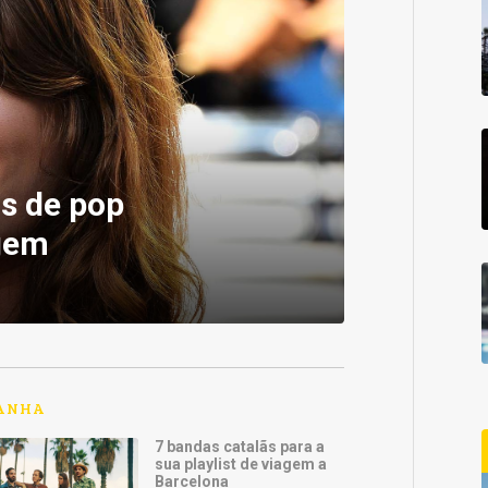
as de pop
agem
ANHA
7 bandas catalãs para a
sua playlist de viagem a
Barcelona