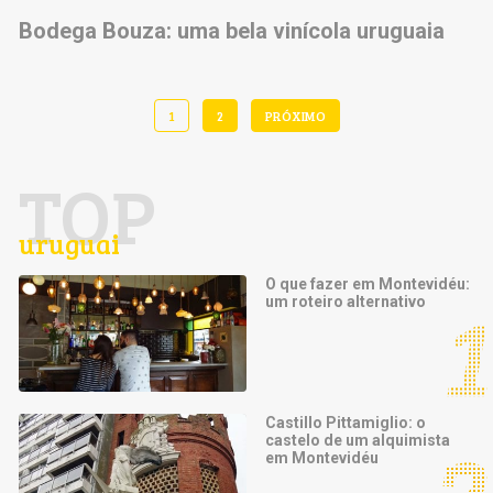
Bodega Bouza: uma bela vinícola uruguaia
1
2
PRÓXIMO
TOP
uruguai
O que fazer em Montevidéu:
um roteiro alternativo
Castillo Pittamiglio: o
castelo de um alquimista
em Montevidéu