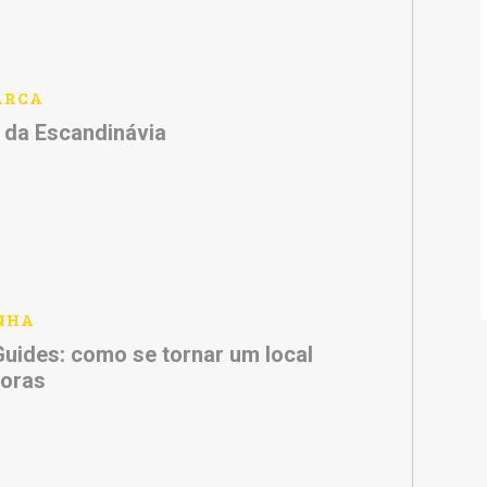
ARCA
o da Escandinávia
NHA
Guides: como se tornar um local
horas