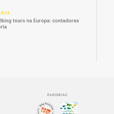
ARCA
lking tours na Europa: contadores
ória
PARCERIAS