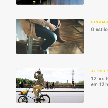
DINAM
O estil
ALEMA
12 hrs 
em 12 