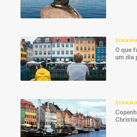
DINAM
O que f
um dia 
DINAM
Copenha
Christi