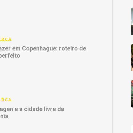
ARCA
azer em Copenhague: roteiro de
perfeito
ARCA
gen e a cidade livre da
ania