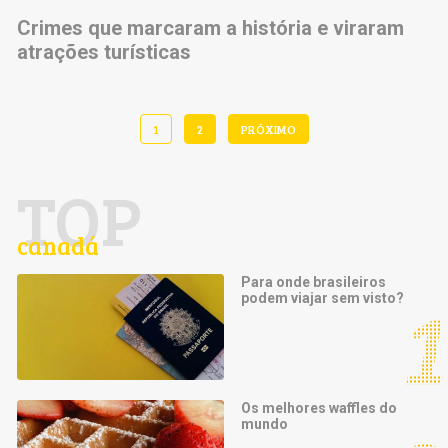
Crimes que marcaram a história e viraram
atrações turísticas
1
2
PRÓXIMO
TOP
canadá
Para onde brasileiros
podem viajar sem visto?
Os melhores waffles do
mundo