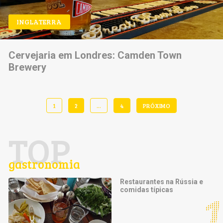
INGLATERRA
Cervejaria em Londres: Camden Town
Brewery
1
2
…
4
PRÓXIMO
TOP
gastronomia
Restaurantes na Rússia e
comidas típicas