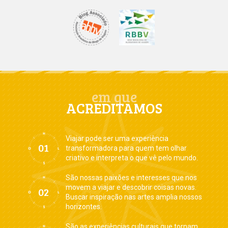
em que
ACREDITAMOS
Viajar pode ser uma experiência
transformadora para quem tem olhar
criativo e interpreta o que vê pelo mundo.
São nossas paixões e interesses que nos
movem a viajar e descobrir coisas novas.
Buscar inspiração nas artes amplia nossos
horizontes.
São as experiências culturais que tornam