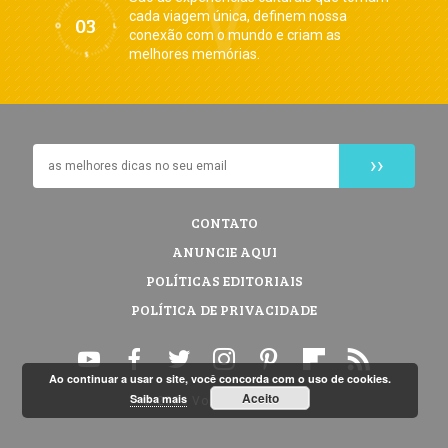
cada viagem única, definem nossa
conexão com o mundo e criam as
melhores memórias.
CONTATO
ANUNCIE AQUI
POLÍTICAS EDITORIAIS
POLÍTICA DE PRIVACIDADE
Ao continuar a usar o site, você concorda com o uso de cookies.
Aceito
Saiba mais
© 2026 Vontade de Viajar