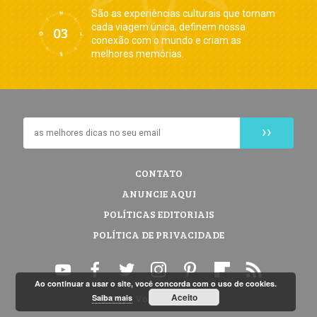
São as experiências culturais que tornam
cada viagem única, definem nossa
conexão com o mundo e criam as
melhores memórias.
CONTATO
ANUNCIE AQUI
POLÍTICAS EDITORIAIS
POLÍTICA DE PRIVACIDADE
Ao continuar a usar o site, você concorda com o uso de cookies.
Aceito
Saiba mais
© 2026 Vontade de Viajar