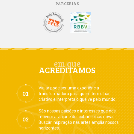
PARCERIAS
em que
ACREDITAMOS
Viajar pode ser uma experiência
transformadora para quem tem olhar
criativo e interpreta o que vê pelo mundo.
São nossas paixões e interesses que nos
movem a viajar e descobrir coisas novas.
Buscar inspiração nas artes amplia nossos
horizontes.