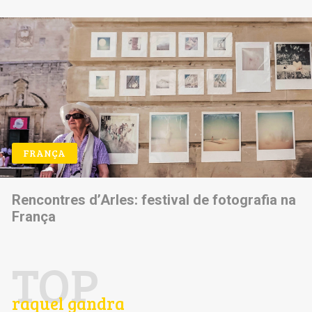
FRANÇA
Rencontres d’Arles: festival de fotografia na
França
TOP
raquel gandra