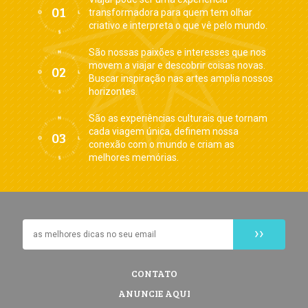
transformadora para quem tem olhar
criativo e interpreta o que vê pelo mundo.
São nossas paixões e interesses que nos
movem a viajar e descobrir coisas novas.
Buscar inspiração nas artes amplia nossos
horizontes.
São as experiências culturais que tornam
cada viagem única, definem nossa
conexão com o mundo e criam as
melhores memórias.
CONTATO
ANUNCIE AQUI