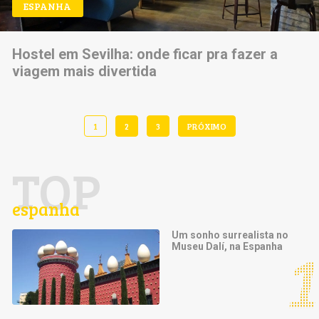
ESPANHA
Hostel em Sevilha: onde ficar pra fazer a
viagem mais divertida
1
2
3
PRÓXIMO
TOP
espanha
Um sonho surrealista no
Museu Dalí, na Espanha