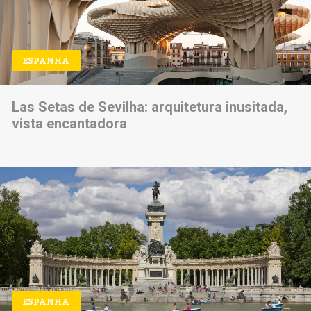
ESPANHA
Las Setas de Sevilha: arquitetura inusitada,
vista encantadora
ESPANHA