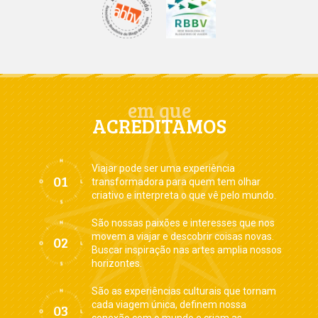
em que
ACREDITAMOS
Viajar pode ser uma experiência
transformadora para quem tem olhar
criativo e interpreta o que vê pelo mundo.
São nossas paixões e interesses que nos
movem a viajar e descobrir coisas novas.
Buscar inspiração nas artes amplia nossos
horizontes.
São as experiências culturais que tornam
cada viagem única, definem nossa
conexão com o mundo e criam as