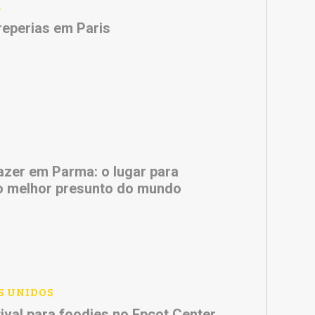
A
reperias em Paris
azer em Parma: o lugar para
o melhor presunto do mundo
S UNIDOS
ival para foodies no Epcot Center