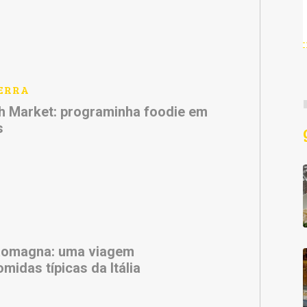
ERRA
 Market: programinha foodie em
s
 Romagna: uma viagem
omidas típicas da Itália