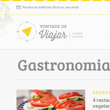
Receba as melhores dicas no seu email
Gastronomi
URUGU
4 resta
vegeta