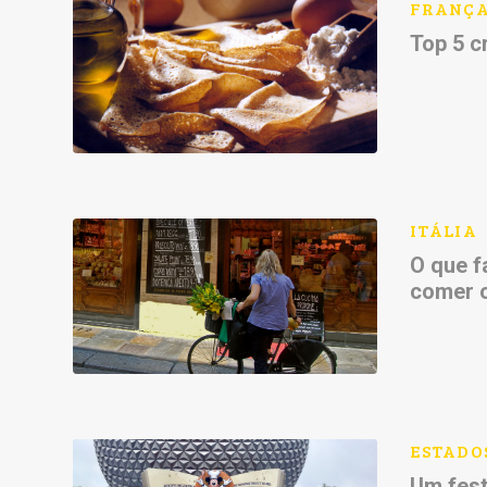
FRANÇ
Top 5 c
ITÁLIA
O que f
comer 
ESTADO
Um fest