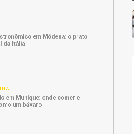
stronômico em Módena: o prato
l da Itália
NHA
ls em Munique: onde comer e
como um bávaro