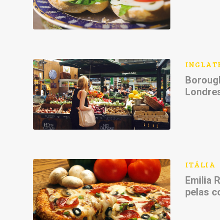
INGLAT
Borough
Londre
ITÁLIA
Emilia
pelas c