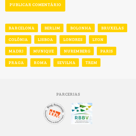
BARCELONA
BERLIM
BOLONHA
BRUXELAS
COLÔNIA
LISBOA
LONDRES
LYON
MADRI
MUNIQUE
NUREMBERG
PARIS
PRAGA
ROMA
SEVILHA
TREM
PARCERIAS