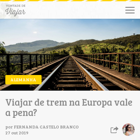
ALEMANHA
Viajar de trem na Europa vale
a pena?
por
FERNANDA CASTELO BRANCO
27 out 2019