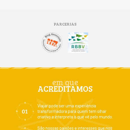
PARCERIAS
em que
ACREDITAMOS
Viajar pode ser uma experiência
transformadora para quem tem olhar
criativo e interpreta o que vê pelo mundo.
São nossas paixões e interesses que nos