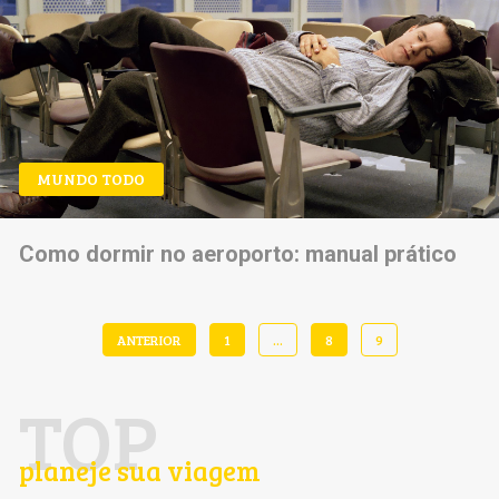
MUNDO TODO
Como dormir no aeroporto: manual prático
ANTERIOR
1
…
8
9
TOP
planeje sua viagem