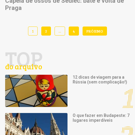
Capela de ossos de Sedlec: bate e volta de
Praga
1
2
…
4
PRÓXIMO
TOP
do arquivo
12 dicas de viagem para a
Rússia (sem complicação!)
O que fazer em Budapeste: 7
lugares imperdíveis