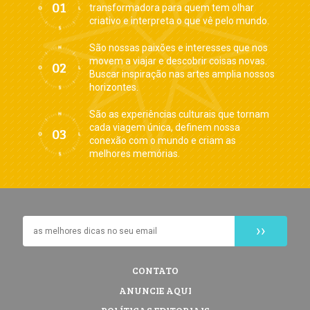
transformadora para quem tem olhar
criativo e interpreta o que vê pelo mundo.
São nossas paixões e interesses que nos
movem a viajar e descobrir coisas novas.
Buscar inspiração nas artes amplia nossos
horizontes.
São as experiências culturais que tornam
cada viagem única, definem nossa
conexão com o mundo e criam as
melhores memórias.
CONTATO
ANUNCIE AQUI