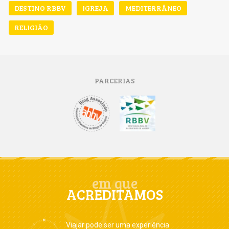
DESTINO RBBV
IGREJA
MEDITERRÂNEO
RELIGIÃO
PARCERIAS
em que
ACREDITAMOS
Viajar pode ser uma experiência