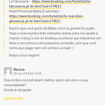
La Falconeria –
https://www.booking.com/hotel/mt/la-
falconeria.pt-br.html?aid=379521
Hotel Phoenicia Malta (5 estrelas) –
https://www.booking.com/hotel/mt/le-meridien-
phoenicia.pt-br.html?aid=379521
Espero que você goste de Malta como eu gostei! Se puder,
faça a reserva pelos links indicados acima, para nos ajudar a
manter o blog (o site do Booking reconhece que indicamos um
leitor e nos oferece uma pequena comissão, sem que você
tenha que pagar nem um centavo a mais) :)
Beijos e boa viagem!
Neusa
29 nov 2018 às 16:59
Dois irmãos reconstruíram Valleta, quem são eles e a sua
nacionalidade?
Desde já obrigada!
RESPONDER