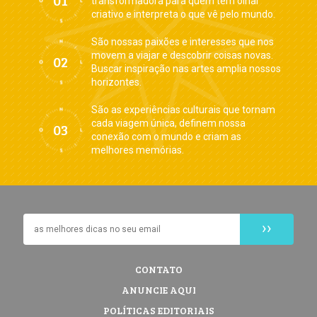
transformadora para quem tem olhar
criativo e interpreta o que vê pelo mundo.
São nossas paixões e interesses que nos
movem a viajar e descobrir coisas novas.
Buscar inspiração nas artes amplia nossos
horizontes.
São as experiências culturais que tornam
cada viagem única, definem nossa
conexão com o mundo e criam as
melhores memórias.
CONTATO
ANUNCIE AQUI
POLÍTICAS EDITORIAIS