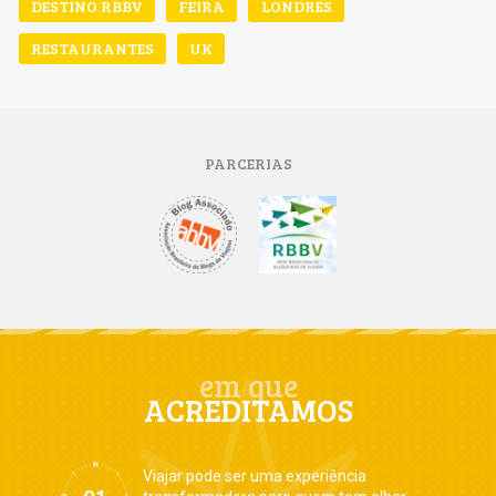
DESTINO RBBV
FEIRA
LONDRES
RESTAURANTES
UK
PARCERIAS
em que
ACREDITAMOS
Viajar pode ser uma experiência