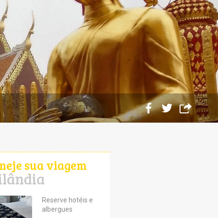
neje sua viagem
ilândia
Reserve hotéis e
albergues