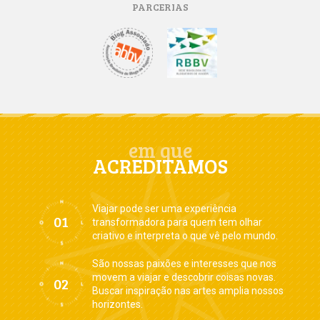
PARCERIAS
em que
ACREDITAMOS
Viajar pode ser uma experiência
transformadora para quem tem olhar
criativo e interpreta o que vê pelo mundo.
São nossas paixões e interesses que nos
movem a viajar e descobrir coisas novas.
Buscar inspiração nas artes amplia nossos
horizontes.