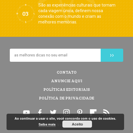
São as experiências culturais que tornam
cada viagem única, definem nossa
conexão com o mundo e criam as
melhores memórias.
CONTATO
ANUNCIE AQUI
POLÍTICAS EDITORIAIS
POLÍTICA DE PRIVACIDADE
Ao continuar a usar o site, você concorda com o uso de cookies.
Aceito
Saiba mais
© 2026 Vontade de Viajar