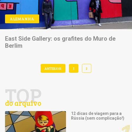
ALEMANHA
East Side Gallery: os grafites do Muro de
Berlim
ANTERIOR
1
2
TOP
do arquivo
12 dicas de viagem para a
Rússia (sem complicação!)