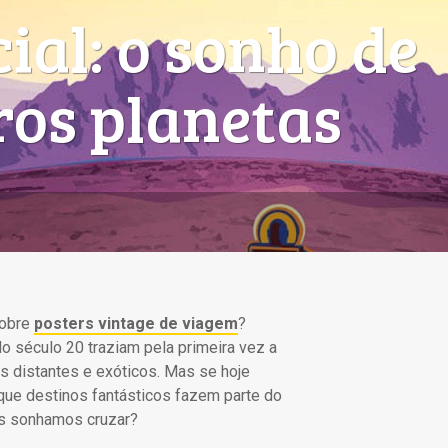
ial: o sonho de
ros planetas
sobre
posters vintage de viagem
?
 século 20 traziam pela primeira vez a
es distantes e exóticos. Mas se hoje
 que destinos fantásticos fazem parte do
as sonhamos cruzar?