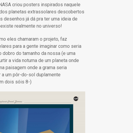
 NASA criou posters inspirados naquele
ns dos planetas extrassolares descobertos
 desenhos já dá pra ter uma ideia de
l existe realmente no universo!
omo eles chamaram o projeto, faz
lares para a gente imaginar como seria
 o dobro do tamanho da nossa (e uma
urtir a vida noturna de um planeta onde
uma paisagem onde a grama seria
r a um pôr-do-sol duplamente
m dois sóis 8-)