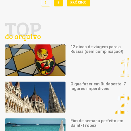
1
2
PRÓXIMO
TOP
do arquivo
12 dicas de viagem para a
Rússia (sem complicação!)
O que fazer em Budapeste: 7
lugares imperdíveis
Fim de semana perfeito em
Saint-Tropez