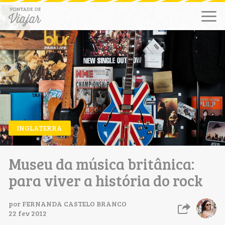
INGLATERRA
Museu da música britânica:
para viver a história do rock
por
FERNANDA CASTELO BRANCO
22 fev 2012