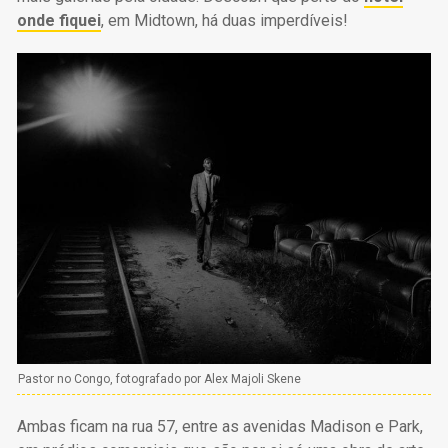
onde fiquei
, em Midtown, há duas imperdíveis!
Pastor no Congo, fotografado por Alex Majoli Skene
Ambas ficam na rua 57, entre as avenidas Madison e Park,