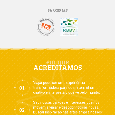
PARCERIAS
em que
ACREDITAMOS
Viajar pode ser uma experiência
transformadora para quem tem olhar
criativo e interpreta o que vê pelo mundo.
São nossas paixões e interesses que nos
movem a viajar e descobrir coisas novas.
Buscar inspiração nas artes amplia nossos