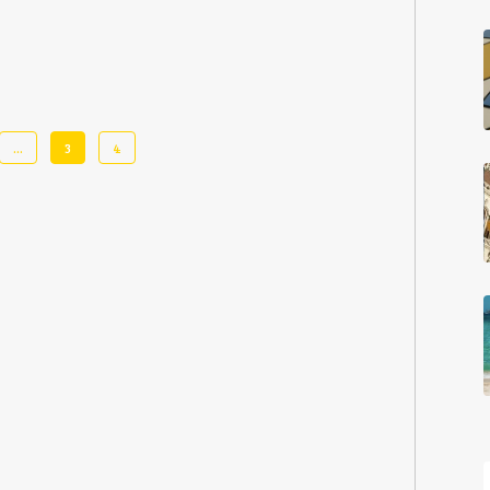
…
3
4