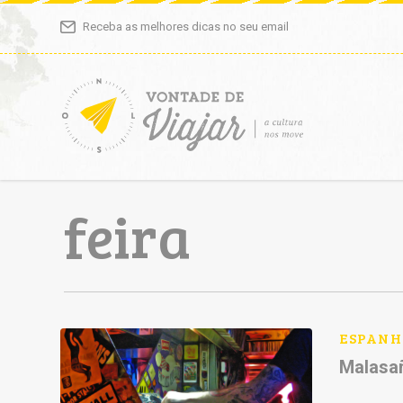
Receba as melhores dicas no seu email
feira
ESPANH
Malasañ