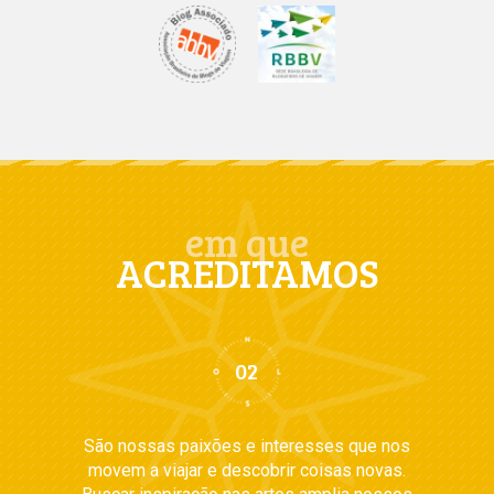
em que
ACREDITAMOS
São nossas paixões e interesses que nos
movem a viajar e descobrir coisas novas.