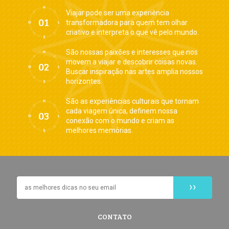
Viajar pode ser uma experiência
transformadora para quem tem olhar
criativo e interpreta o que vê pelo mundo.
São nossas paixões e interesses que nos
movem a viajar e descobrir coisas novas.
Buscar inspiração nas artes amplia nossos
horizontes.
São as experiências culturais que tornam
cada viagem única, definem nossa
conexão com o mundo e criam as
melhores memórias.
CONTATO