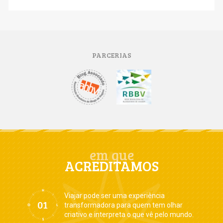
PARCERIAS
em que
ACREDITAMOS
Viajar pode ser uma experiência
transformadora para quem tem olhar
criativo e interpreta o que vê pelo mundo.