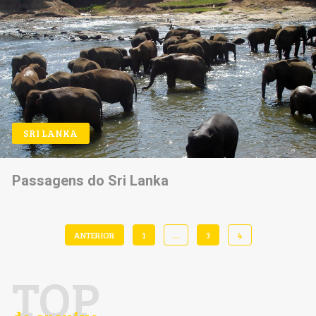
SRI LANKA
Passagens do Sri Lanka
ANTERIOR
1
…
3
4
TOP