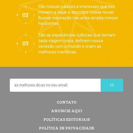
São nossas paixões e interesses que nos
movem a viajar e descobrir coisas novas.
Buscar inspiração nas artes amplia nossos
horizontes.
São as experiências culturais que tornam
cada viagem única, definem nossa
conexão com o mundo e criam as
melhores memórias.
CONTATO
ANUNCIE AQUI
POLÍTICAS EDITORIAIS
POLÍTICA DE PRIVACIDADE